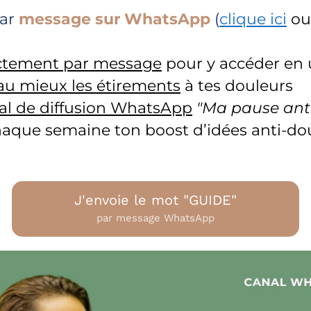
ar
message sur WhatsApp
(
clique ici
ou
ctement par message
pour y accéder en u
r au mieux les étirements
à tes douleurs
al de diffusion WhatsApp
"Ma pause anti
aque semaine ton boost d’idées anti-doul
J'envoie le mot "GUIDE"
par message WhatsApp